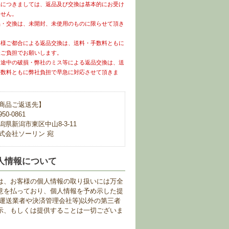
品につきましては、返品及び交換は基本的にお受け
ません。
品・交換は、未開封、未使用のものに限らせて頂き
。
客様ご都合による返品交換は、送料・手数料ともに
様ご負担でお願いします。
送途中の破損・弊社のミス等による返品交換は、送
手数料ともに弊社負担で早急に対応させて頂きま
商品ご返送先】
50-0861
潟県新潟市東区中山8-3-11
式会社ソーリン 宛
人情報について
は、お客様の個人情報の取り扱いには万全
意を払っており、個人情報を予め示した提
(運送業者や決済管理会社等)以外の第三者
示、もしくは提供することは一切ございま
。