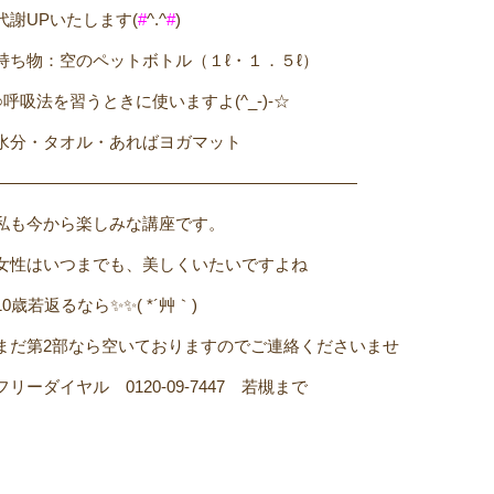
代謝UPいたします(
#
^.^
#
)
持ち物
：空のペットボトル（１ℓ・１．５ℓ）
○呼吸法を習うときに使いますよ(^_-)-☆
水分・タオル・あればヨガマット
——————————————————————
私も今から楽しみな講座です。
女性はいつまでも、美しくいたいですよね
10歳若返るなら✨✨( *´艸｀)
まだ第2部なら空いておりますのでご連絡くださいませ
フリーダイヤル 0120-09-7447 若槻まで