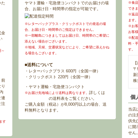
いた
ヤマト運輸・宅急便コンパクトでのお届けの場
※食
合、お届け日・時間帯の指定が可能です。
でき
※返
ます
※レターパックプラス・クリックポストでの発送の場
※お
合、お届け日・時間帯のご指定はできません。
お客
代金
※一部離島につきましてはお届け日、時間帯のご希望に
※配
い
添えない場合がございます。
料・
※地域、天候、交通状況などにより、ご希望に添えかね
す。
円～
る場合もございます。
【
■送料について
〒9
・レターパックプラス 600円（全国一律）
新
・クリックポスト 220円（全国一律）
。前
株
なり
・ヤマト運輸・宅急便コンパクト
内
詳しくは
お
※お届け先地域により送料は異なります。
個
ご連
買い物ガイド
の送料表をご覧ください。
ご注
ご購入金額（税込）が8,000円以上の場合、送
当店
料無料となります。
の注
供先
ます
に開
せん