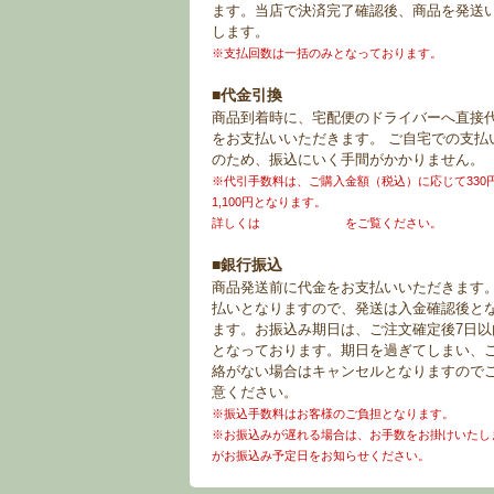
ます。当店で決済完了確認後、商品を発送
します。
※支払回数は一括のみとなっております。
■代金引換
商品到着時に、宅配便のドライバーへ直接
をお支払いいただきます。 ご自宅での支払
のため、振込にいく手間がかかりません。
※代引手数料は、ご購入金額（税込）に応じて330
1,100円となります。
詳しくは
お買い物ガイド
をご覧ください。
■銀行振込
商品発送前に代金をお支払いいただきます
払いとなりますので、発送は入金確認後と
ます。お振込み期日は、ご注文確定後7日以
となっております。期日を過ぎてしまい、
絡がない場合はキャンセルとなりますので
意ください。
※振込手数料はお客様のご負担となります。
※お振込みが遅れる場合は、お手数をお掛けいたし
がお振込み予定日をお知らせください。