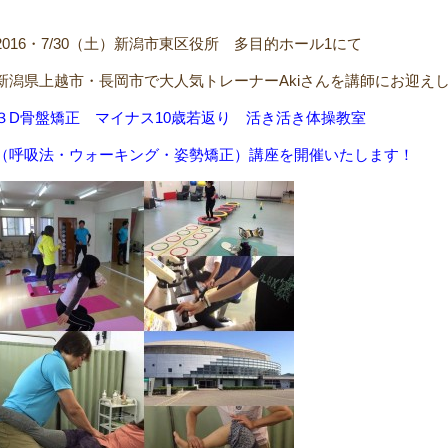
2016・7/30（土）
新潟市東区役所 多目的ホール1
にて
新潟県上越市・長岡市で大人気トレーナーAkiさんを講師にお迎え
３D骨盤矯正 マイナス10歳若返り 活き活き体操教室
（呼吸法・ウォーキング・姿勢矯正）講座を開催いたします！