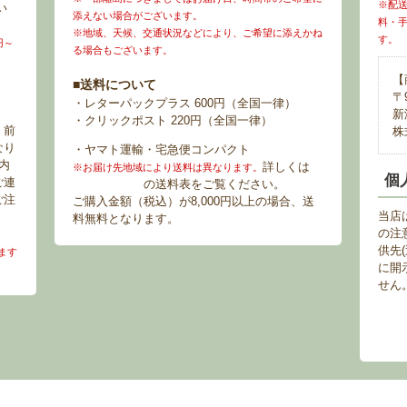
※配
い
添えない場合がございます。
料・
※地域、天候、交通状況などにより、ご希望に添えかね
す。
円～
る場合もございます。
【
■送料について
〒9
・レターパックプラス 600円（全国一律）
新
・クリックポスト 220円（全国一律）
。前
株
なり
・ヤマト運輸・宅急便コンパクト
内
詳しくは
お
※お届け先地域により送料は異なります。
個
ご連
買い物ガイド
の送料表をご覧ください。
ご注
ご購入金額（税込）が8,000円以上の場合、送
当店
料無料となります。
の注
供先
ます
に開
せん