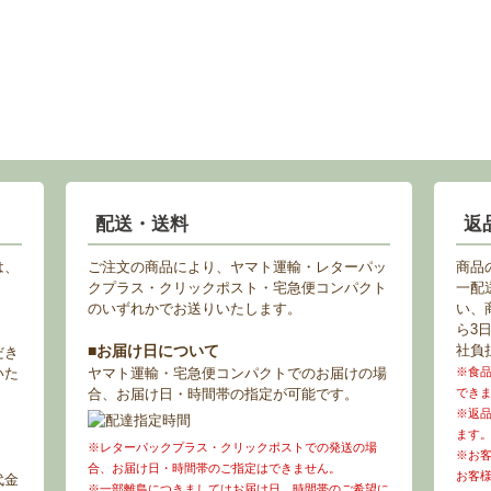
配送・送料
返
は、
ご注文の商品により、ヤマト運輸・レターパッ
商品
クプラス・クリックポスト・宅急便コンパクト
一配
のいずれかでお送りいたします。
い、
ら3
■お届け日について
社負
だき
いた
ヤマト運輸・宅急便コンパクトでのお届けの場
※食
合、お届け日・時間帯の指定が可能です。
でき
※返
ます
※レターパックプラス・クリックポストでの発送の場
※お
合、お届け日・時間帯のご指定はできません。
お客
代金
※一部離島につきましてはお届け日、時間帯のご希望に