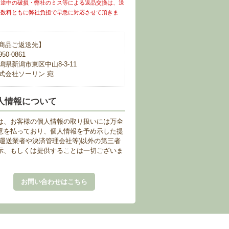
送途中の破損・弊社のミス等による返品交換は、送
手数料ともに弊社負担で早急に対応させて頂きま
商品ご返送先】
50-0861
潟県新潟市東区中山8-3-11
式会社ソーリン 宛
人情報について
は、お客様の個人情報の取り扱いには万全
意を払っており、個人情報を予め示した提
(運送業者や決済管理会社等)以外の第三者
示、もしくは提供することは一切ございま
。
お問い合わせはこちら