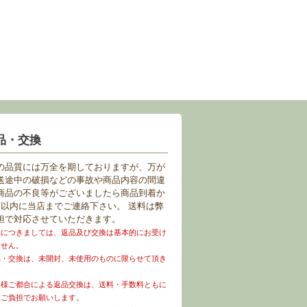
品・交換
の品質には万全を期しておりますが、万が
送途中の破損などの事故や商品内容の間違
商品の不良等がございましたら商品到着か
日以内に当店までご連絡下さい。 送料は弊
担で対応させていただきます。
品につきましては、返品及び交換は基本的にお受け
ません。
品・交換は、未開封、未使用のものに限らせて頂き
。
客様ご都合による返品交換は、送料・手数料ともに
様ご負担でお願いします。