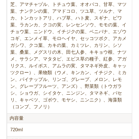
芝、アマチャヅル、トチュウ葉、オオバコ、甘草、マツ
葉、ナンテンの葉、アマドコロ、ツユ草、ツルナ、マ
カ、トンカットアリ、ハブ草、ハト麦、スギナ、ビワ
葉、ラカンカ、クコの実、レンセンソウ、モモの葉、イ
チョウ葉、ニンドウ、イチジクの葉、ベニバナ、エゾウ
コギ、エンメイ草、モロヘイヤ、セッコツボク、アカメ
ガシワ、クコ葉、カキの葉、カミツレ、カリン、シソ
葉、桑葉、メグスリの木、田七人参、キキョウ根、ナツ
メ、サラシア、マタタビ、エビス草の種子、紅参、アガ
リクス、ルイボス、アムラの実、タマネギ外皮、キャッ
ツクロー）、果物類（ウメ、キンカン、イチジク、ミカ
ン、パイナップル、リンゴ、グレープ、メロン、レモ
ン、グレープフルーツ、アンズ）、野菜類（トウガラ
シ、ショウガ、シイタケ、ニンジン、タマネギ、パセ
リ、キャベツ、ゴボウ、モヤシ、ニンニク）、海藻類
（コンブ、フノリ）
内容量
720ml