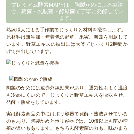
プレミアム酵素MAP+は、陶製かめによる製法
で、麹菌・乳酸菌・酵母菌で丁寧に発酵してい
ます。
熟練職人による手作業でじっくりと材料を攪拌します。
原材料は無添加・無着色の野草、果実、海藻を用意して
います。野草エキスの抽出には大釜でじっくり2時間か
けて抽出しています。
陶製のかめには遠赤外線効果があり、通気性もよく温度
も冷めにくいので、じっくりと野草エキスを吸収させ、
発酵・熟成をしています。
実は酵素商品の中にはポリ容器で発酵・熟成させている
のもあり、陶製かめとポリ容器では、10倍以上も菌の増
殖の違いもあります。もちろん酵素菌の力も、味のまろ