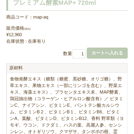
プレミアム酵素MAP+ 720ml
商品コード：map-aq
販売価格
(税込)
¥12,960
在庫状態 : 在庫有り
数量
原材料
食物発酵エキス（糖類（糖蜜、黒砂糖、オリゴ糖）、野
草エキス、果物エキス（一部にリンゴを含む）、野菜エ
キス、海藻エキス）、プラセンタエキス末、MAP酵素、
鶏冠抽出物（コラーゲン・ヒアルロン酸含有）／ ビタミ
ンC、ナイアシン、ビタミンE、パントテン酸カルシウ
ム、ビタミンB２、ビタミンB１、ビタミンB6、ビタミ
ンA、葉酸、ビタミンD、ビタミンB12、香料 野草類（ヨ
モギ、ウコン、ドクダミ、ハスの葉、高麗人参、センシ
ンレン、オトギリソウ、クマザサ、タンポポの根、霊