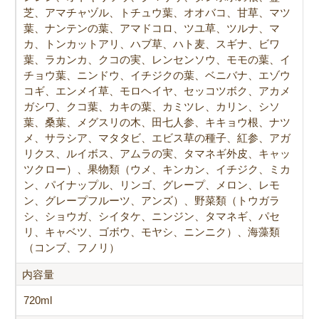
芝、アマチャヅル、トチュウ葉、オオバコ、甘草、マツ
葉、ナンテンの葉、アマドコロ、ツユ草、ツルナ、マ
カ、トンカットアリ、ハブ草、ハト麦、スギナ、ビワ
葉、ラカンカ、クコの実、レンセンソウ、モモの葉、イ
チョウ葉、ニンドウ、イチジクの葉、ベニバナ、エゾウ
コギ、エンメイ草、モロヘイヤ、セッコツボク、アカメ
ガシワ、クコ葉、カキの葉、カミツレ、カリン、シソ
葉、桑葉、メグスリの木、田七人参、キキョウ根、ナツ
メ、サラシア、マタタビ、エビス草の種子、紅参、アガ
リクス、ルイボス、アムラの実、タマネギ外皮、キャッ
ツクロー）、果物類（ウメ、キンカン、イチジク、ミカ
ン、パイナップル、リンゴ、グレープ、メロン、レモ
ン、グレープフルーツ、アンズ）、野菜類（トウガラ
シ、ショウガ、シイタケ、ニンジン、タマネギ、パセ
リ、キャベツ、ゴボウ、モヤシ、ニンニク）、海藻類
（コンブ、フノリ）
内容量
720ml