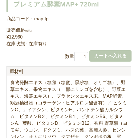
プレミアム酵素MAP+ 720ml
商品コード：map-tp
販売価格
(税込)
¥12,960
在庫状態 : 在庫有り
数量
原材料
食物発酵エキス（糖類（糖蜜、黒砂糖、オリゴ糖）、野
草エキス、果物エキス（一部にリンゴを含む）、野菜エ
キス、海藻エキス）、プラセンタエキス末、MAP酵素、
鶏冠抽出物（コラーゲン・ヒアルロン酸含有）／ ビタミ
ンC、ナイアシン、ビタミンE、パントテン酸カルシウ
ム、ビタミンB２、ビタミンB１、ビタミンB6、ビタミ
ンA、葉酸、ビタミンD、ビタミンB12、香料 野草類（ヨ
モギ、ウコン、ドクダミ、ハスの葉、高麗人参、センシ
ンレン、オトギリソウ、クマザサ、タンポポの根、霊