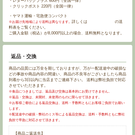
・レターパックプラス 600円（全国一律）
・クリックポスト 220円（全国一律）
・ヤマト運輸・宅急便コンパクト
詳しくは
お買い物ガイド
の送
※お届け先地域により送料は異なります。
料表をご覧ください。
ご購入金額（税込）が8,000円以上の場合、送料無料となります。
返品・交換
商品の品質には万全を期しておりますが、万が一配送途中の破損な
どの事故や商品内容の間違い、商品の不良等がございましたら商品
到着から3日以内に当店までご連絡下さい。 送料は弊社負担で対応
させていただきます。
※食品につきましては、返品及び交換は基本的にお受けできません。
※返品・交換は、未開封、未使用のものに限らせて頂きます。
※お客様ご都合による返品交換は、送料・手数料ともにお客様ご負担でお願い
します。
※配送途中の破損・弊社のミス等による返品交換は、送料・手数料ともに弊社
負担で早急に対応させて頂きます。
【商品ご返送先】