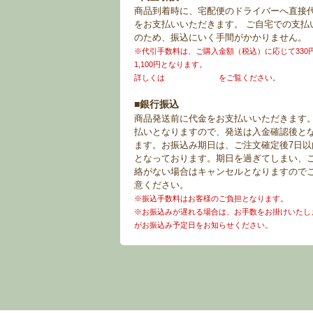
商品到着時に、宅配便のドライバーへ直接
をお支払いいただきます。 ご自宅での支払
のため、振込にいく手間がかかりません。
※代引手数料は、ご購入金額（税込）に応じて330
1,100円となります。
詳しくは
お買い物ガイド
をご覧ください。
■銀行振込
商品発送前に代金をお支払いいただきます
払いとなりますので、発送は入金確認後と
ます。お振込み期日は、ご注文確定後7日以
となっております。期日を過ぎてしまい、
絡がない場合はキャンセルとなりますので
意ください。
※振込手数料はお客様のご負担となります。
※お振込みが遅れる場合は、お手数をお掛けいたし
がお振込み予定日をお知らせください。