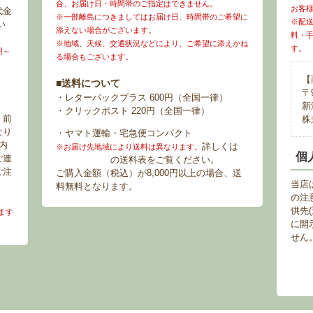
合、お届け日・時間帯のご指定はできません。
お客
代金
※一部離島につきましてはお届け日、時間帯のご希望に
※配
い
添えない場合がございます。
料・
※地域、天候、交通状況などにより、ご希望に添えかね
す。
円～
る場合もございます。
【
■送料について
〒9
・レターパックプラス 600円（全国一律）
新
・クリックポスト 220円（全国一律）
。前
株
なり
・ヤマト運輸・宅急便コンパクト
内
詳しくは
お
※お届け先地域により送料は異なります。
個
ご連
買い物ガイド
の送料表をご覧ください。
ご注
ご購入金額（税込）が8,000円以上の場合、送
当店
料無料となります。
の注
供先
ます
に開
せん