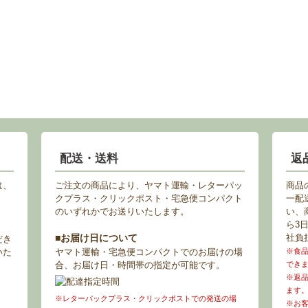
配送・送料
返
は、
ご注文の商品により、ヤマト運輸・レターパッ
商品
クプラス・クリックポスト・宅急便コンパクト
一配
のいずれかでお送りいたします。
い、
ら3
■お届け日について
社負
だき
いた
ヤマト運輸・宅急便コンパクトでのお届けの場
※食
合、お届け日・時間帯の指定が可能です。
でき
※返
ます
※レターパックプラス・クリックポストでの発送の場
※お