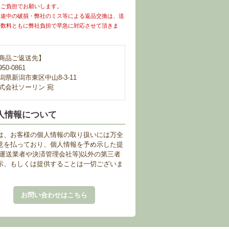
様ご負担でお願いします。
送途中の破損・弊社のミス等による返品交換は、送
手数料ともに弊社負担で早急に対応させて頂きま
商品ご返送先】
50-0861
潟県新潟市東区中山8-3-11
式会社ソーリン 宛
人情報について
は、お客様の個人情報の取り扱いには万全
意を払っており、個人情報を予め示した提
(運送業者や決済管理会社等)以外の第三者
示、もしくは提供することは一切ございま
。
お問い合わせはこちら