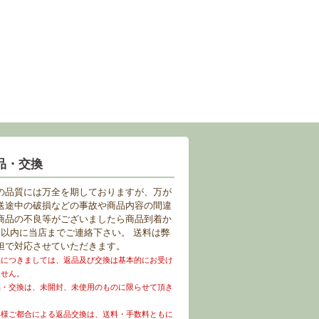
品・交換
の品質には万全を期しておりますが、万が
送途中の破損などの事故や商品内容の間違
商品の不良等がございましたら商品到着か
日以内に当店までご連絡下さい。 送料は弊
担で対応させていただきます。
品につきましては、返品及び交換は基本的にお受け
ません。
品・交換は、未開封、未使用のものに限らせて頂き
。
客様ご都合による返品交換は、送料・手数料ともに