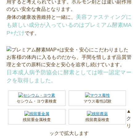
用すると考えられています。ホルモン剤とは違い副作用
のない安全な食品となります。
美容ファスティングに
身体の健康改善維持と一緒に、
も嬉しい成分が入っているのはプレミアム酵素MA
P+だけ
です。
お客様の体内に入るものだから、手間を惜しまず品質管
理と全ての原料に安全と安心を追求し続けています。
日本成人病予防協会に酵素としては唯一認定マー
クを取得しました。
セシウム・ヨウ素検査
マウス毒性試験
▲
ク
残留重金属検査
残留農薬検査
リ
ックで拡大します