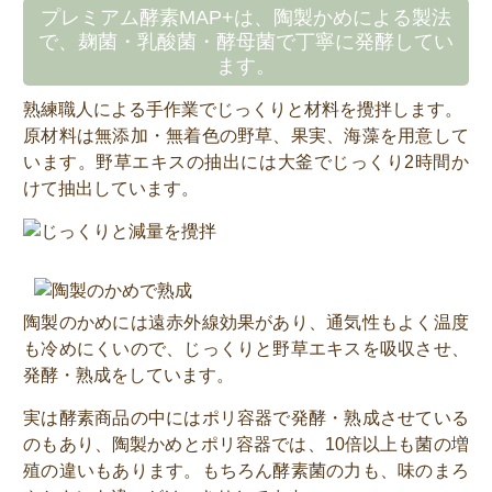
プレミアム酵素MAP+は、陶製かめによる製法
で、麹菌・乳酸菌・酵母菌で丁寧に発酵してい
ます。
熟練職人による手作業でじっくりと材料を攪拌します。
原材料は無添加・無着色の野草、果実、海藻を用意して
います。野草エキスの抽出には大釜でじっくり2時間か
けて抽出しています。
陶製のかめには遠赤外線効果があり、通気性もよく温度
も冷めにくいので、じっくりと野草エキスを吸収させ、
発酵・熟成をしています。
実は酵素商品の中にはポリ容器で発酵・熟成させている
のもあり、陶製かめとポリ容器では、10倍以上も菌の増
殖の違いもあります。もちろん酵素菌の力も、味のまろ