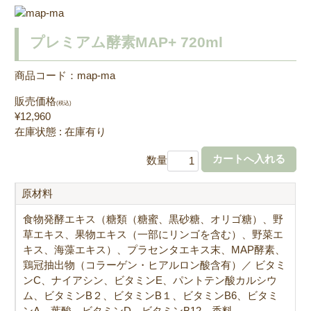
プレミアム酵素MAP+ 720ml
商品コード：map-ma
販売価格
(税込)
¥12,960
在庫状態 : 在庫有り
数量
原材料
食物発酵エキス（糖類（糖蜜、黒砂糖、オリゴ糖）、野
草エキス、果物エキス（一部にリンゴを含む）、野菜エ
キス、海藻エキス）、プラセンタエキス末、MAP酵素、
鶏冠抽出物（コラーゲン・ヒアルロン酸含有）／ ビタミ
ンC、ナイアシン、ビタミンE、パントテン酸カルシウ
ム、ビタミンB２、ビタミンB１、ビタミンB6、ビタミ
ンA、葉酸、ビタミンD、ビタミンB12、香料