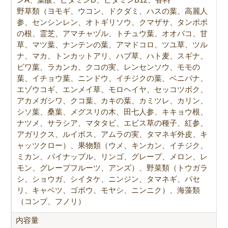
野草類（ヨモギ、ウコン、ドクダミ、ハスの葉、高麗人
参、センシンレン、オトギリソウ、クマザサ、タンポポ
の根、霊芝、アマチャヅル、トチュウ葉、オオバコ、甘
草、マツ葉、ナンテンの葉、アマドコロ、ツユ草、ツル
ナ、マカ、トンカットアリ、ハブ草、ハト麦、スギナ、
ビワ葉、ラカンカ、クコの実、レンセンソウ、モモの
葉、イチョウ葉、ニンドウ、イチジクの葉、ベニバナ、
エゾウコギ、エンメイ草、モロヘイヤ、セッコツボク、
アカメガシワ、クコ葉、カキの葉、カミツレ、カリン、
シソ葉、桑葉、メグスリの木、田七人参、キキョウ根、
ナツメ、サラシア、マタタビ、エビス草の種子、紅参、
アガリクス、ルイボス、アムラの実、タマネギ外皮、キ
ャッツクロー）、果物類（ウメ、キンカン、イチジク、
ミカン、パイナップル、リンゴ、グレープ、メロン、レ
モン、グレープフルーツ、アンズ）、野菜類（トウガラ
シ、ショウガ、シイタケ、ニンジン、タマネギ、パセ
リ、キャベツ、ゴボウ、モヤシ、ニンニク）、海藻類
（コンブ、フノリ）
内容量