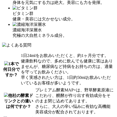
身体を元気にする力は絶大。美容にも力を発揮。
ビタミン群
健康・美容には欠かせない成分。
濃縮海洋深層水
究極の大自然ミネラル成分。
1日24mlをお飲みいただくと、約1ヶ月分です。
健康飲料なので、多めに飲んでも健康に害はあり
1本で
ませんが、糖尿病など持病をお持ちの方は、適量
何日分で
を守ってお飲みください。
すか？
早く実感されたい方は、1日約50mlお飲みいただ
いているお客様が多いようです。
プレミアム酵素MAP+は、野草酵素原液に
他社の酵素ド
こだわり、醗酵が作り出す有効成分をそ
リンクとの違い
のまま閉じ込めてあります。
は何ですか？
さらに、大人の辛い悩みに有効な高機能
美容成分が配合されております。