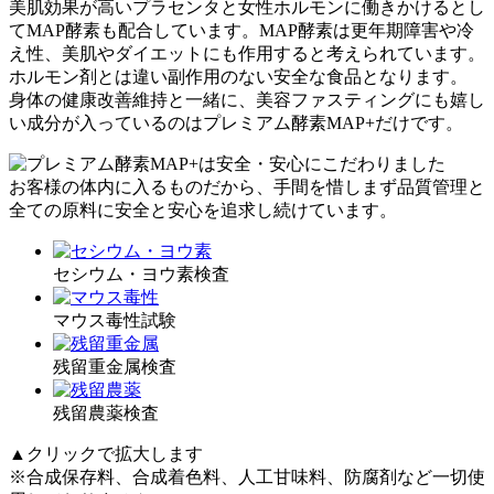
美肌効果が高いプラセンタと女性ホルモンに働きかけるとし
てMAP酵素も配合しています。
MAP酵素は更年期障害や冷
え性、美肌やダイエットにも作用すると考えられています。
ホルモン剤とは違い副作用のない安全な食品となります。
身体の健康改善維持と一緒に、
美容ファスティングにも嬉し
い成分が入っているのはプレミアム酵素MAP+だけ
です。
お客様の体内に入るものだから、手間を惜しまず品質管理と
全ての原料に安全と安心を追求し続けています。
セシウム・ヨウ素検査
マウス毒性試験
残留重金属検査
残留農薬検査
▲クリックで拡大します
※合成保存料、合成着色料、人工甘味料、防腐剤など一切使