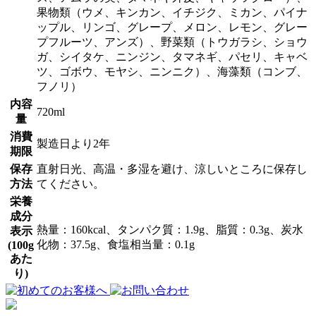
果物類（ウメ、キンカン、イチジク、ミカン、パイナ
ップル、リンゴ、グレープ、メロン、レモン、グレー
プフルーツ、アンズ）、野菜類（トウガラシ、ショウ
ガ、シイタケ、ニンジン、タマネギ、パセリ、キャベ
ツ、ゴボウ、モヤシ、ニンニク）、海藻類（コンブ、
フノリ）
内容
720ml
量
消費
製造日より2年
期限
保存
直射日光、高温・多湿を避け、涼しいところに保存し
方法
てください。
栄養
成分
熱量：160kcal、タンパク質：1.9g、脂質：0.3g、炭水
表示
化物：37.5g、食塩相当量：0.1g
(100g
あた
り)