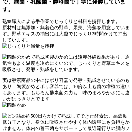
で、麹菌・乳酸菌・酵母菌で丁寧に発酵していま
す。
熟練職人による手作業でじっくりと材料を攪拌します。
原材料は無添加・無着色の野草、果実、海藻を用意していま
す。野草エキスの抽出には大釜でじっくり2時間かけて抽出
しています。
陶製のかめには遠赤外線効果があり、通
気性もよく温度も冷めにくいので、じっくりと野草エキスを
吸収させ、発酵・熟成をしています。
実は酵素商品の中にはポリ容器で発酵・熟成させているのも
あり、陶製かめとポリ容器では、10倍以上も菌の増殖の違い
もあります。もちろん酵素菌の力も、味のまろやかさにも違
いがはっきりとでます。
約500日をかけて熟成してできた酵素は、高濃度
低分子となり、身体に吸収されやすく体内環境にも負担をか
けません。体内の善玉菌をサポートして最近流行りの腸内フ