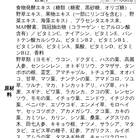
食物発酵エキス（糖類（糖蜜、黒砂糖、オリゴ糖）、
野草エキス、果物エキス（一部にリンゴを含む）、野
菜エキス、海藻エキス）、プラセンタエキス末、
MAP酵素、鶏冠抽出物（コラーゲン・ヒアルロン酸
含有）／ ビタミンC、ナイアシン、ビタミンE、パン
トテン酸カルシウム、ビタミンB２、ビタミンB１、
ビタミンB6、ビタミンA、葉酸、ビタミンD、ビタミ
ンB12、香料
野草類（ヨモギ、ウコン、ドクダミ、ハスの葉、高麗
人参、センシンレン、オトギリソウ、クマザサ、タン
ポポの根、霊芝、アマチャヅル、トチュウ葉、オオバ
コ、甘草、マツ葉、ナンテンの葉、アマドコロ、ツユ
草、ツルナ、マカ、トンカットアリ、ハブ草、ハト
原材
麦、スギナ、ビワ葉、ラカンカ、クコの実、レンセン
料
ソウ、モモの葉、イチョウ葉、ニンドウ、イチジクの
葉、ベニバナ、エゾウコギ、エンメイ草、モロヘイ
ヤ、セッコツボク、アカメガシワ、クコ葉、カキの
葉、カミツレ、カリン、シソ葉、桑葉、メグスリの
木、田七人参、キキョウ根、ナツメ、サラシア、マタ
タビ、エビス草の種子、紅参、アガリクス、ルイボ
ス、アムラの実、タマネギ外皮、キャッツクロー）、