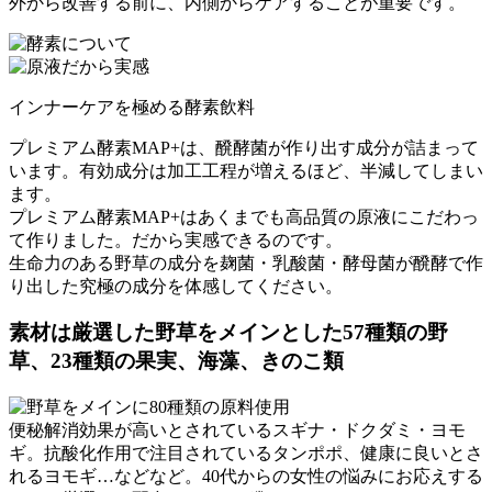
外から改善する前に、内側からケアすることが重要です。
インナーケアを極める酵素飲料
プレミアム酵素MAP+は、醗酵菌が作り出す成分が詰まって
います。有効成分は加工工程が増えるほど、半減してしまい
ます。
プレミアム酵素MAP+はあくまでも高品質の原液にこだわっ
て作りました。だから実感できるのです。
生命力のある野草の成分を麹菌・乳酸菌・酵母菌が醗酵で作
り出した究極の成分を体感してください。
素材は厳選した野草をメインとした57種類の野
草、23種類の果実、海藻、きのこ類
便秘解消効果が高いとされているスギナ・ドクダミ・ヨモ
ギ。抗酸化作用で注目されているタンポポ、健康に良いとさ
れるヨモギ…などなど。40代からの女性の悩みにお応えする