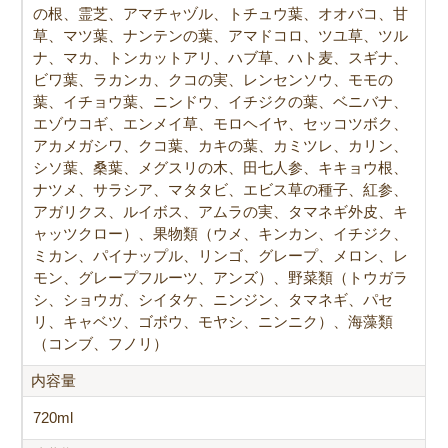
の根、霊芝、アマチャヅル、トチュウ葉、オオバコ、甘
草、マツ葉、ナンテンの葉、アマドコロ、ツユ草、ツル
ナ、マカ、トンカットアリ、ハブ草、ハト麦、スギナ、
ビワ葉、ラカンカ、クコの実、レンセンソウ、モモの
葉、イチョウ葉、ニンドウ、イチジクの葉、ベニバナ、
エゾウコギ、エンメイ草、モロヘイヤ、セッコツボク、
アカメガシワ、クコ葉、カキの葉、カミツレ、カリン、
シソ葉、桑葉、メグスリの木、田七人参、キキョウ根、
ナツメ、サラシア、マタタビ、エビス草の種子、紅参、
アガリクス、ルイボス、アムラの実、タマネギ外皮、キ
ャッツクロー）、果物類（ウメ、キンカン、イチジク、
ミカン、パイナップル、リンゴ、グレープ、メロン、レ
モン、グレープフルーツ、アンズ）、野菜類（トウガラ
シ、ショウガ、シイタケ、ニンジン、タマネギ、パセ
リ、キャベツ、ゴボウ、モヤシ、ニンニク）、海藻類
（コンブ、フノリ）
内容量
720ml