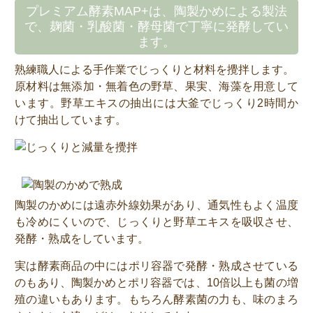
プレミアム酵素MAP+は、陶製かめによる製法
で、麹菌・乳酸菌・酵母菌で丁寧に発酵してい
ます。
熟練職人による手作業でじっくりと材料を攪拌します。
原材料は無添加・無着色の野草、果実、海藻を用意して
います。野草エキスの抽出には大釜でじっくり2時間か
けて抽出しています。
陶製のかめには遠赤外線効果があり、通気性もよく温度
も冷めにくいので、じっくりと野草エキスを吸収させ、
発酵・熟成をしています。
実は酵素商品の中にはポリ容器で発酵・熟成させている
のもあり、陶製かめとポリ容器では、10倍以上も菌の増
殖の違いもあります。もちろん酵素菌の力も、味のまろ