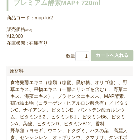
プレミアム酵素MAP+ 720ml
商品コード：map-kir2
販売価格
(税込)
¥12,960
在庫状態 : 在庫有り
数量
原材料
食物発酵エキス（糖類（糖蜜、黒砂糖、オリゴ糖）、野
草エキス、果物エキス（一部にリンゴを含む）、野菜エ
キス、海藻エキス）、プラセンタエキス末、MAP酵素、
鶏冠抽出物（コラーゲン・ヒアルロン酸含有）／ ビタミ
ンC、ナイアシン、ビタミンE、パントテン酸カルシウ
ム、ビタミンB２、ビタミンB１、ビタミンB6、ビタミ
ンA、葉酸、ビタミンD、ビタミンB12、香料
野草類（ヨモギ、ウコン、ドクダミ、ハスの葉、高麗人
参、センシンレン、オトギリソウ、クマザサ、タンポポ