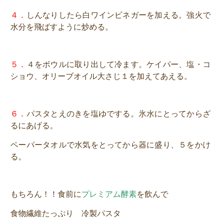
４．
しんなりしたら白ワインビネガーを加える。強火で
水分を飛ばすように炒める。
５
．
４
をボウルに取り出して冷ます。ケイパー、塩・コ
ショウ、オリーブオイル大さじ１を加えてあえる。
６．
パスタとえのきを塩ゆでする。氷水にとってからざ
るにあげる。
ペーパータオルで水気をとってから器に盛り、５をかけ
る。
もちろん！！食前に
プレミアム酵素
を飲んで
食物繊維たっぷり 冷製パスタ