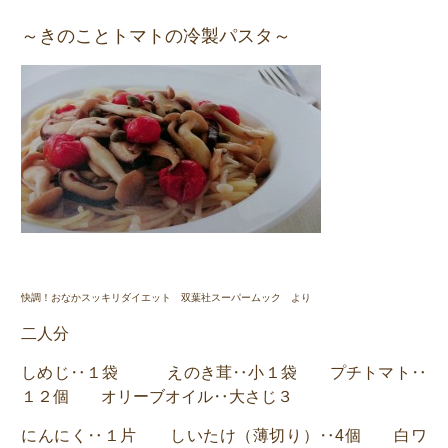
～きのことトマトの冷製パスタ～
快調！おなかスッキリダイエット 双葉社スーパームック より
二人分
しめじ‥１袋 えのき茸
‥小１袋 プチトマト‥
１２個 オリーブオイル‥大さじ３
にんにく‥１片 しいたけ（薄切り）‥4個 白ワ