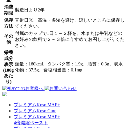
消費
製造日より2年
期限
保存
直射日光、高温・多湿を避け、涼しいところに保存し
方法
てください。
付属のカップで1日１～２杯を、水または牛乳などの
その
お好みの飲料で２～３倍にうすめてお召し上がりくだ
他
さい。
栄養
成分
熱量：160kcal、タンパク質：1.9g、脂質：0.3g、炭水
表示
化物：37.5g、食塩相当量：0.1mg
(100g
あた
り)
プレミアムKoso MAP+
プレミアムKoso Cure
プレミアムKoso MAP+
4倍濃縮ペースト