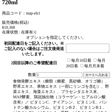
720ml
商品コード：map-els1
販売価格
(税込)
¥10,368
在庫状態 : 在庫有り
オプションを指定してください。
初回配達日をご記入ください。※
ご記入のない場合はご注文後発送
いたします。
毎月10日着
毎月
2回目以降のご希望配達日
20日着
毎月月末着
数量
食物発酵エキス（糖類（糖蜜、黒砂糖、オリゴ糖）、
野草エキス、果物エキス（一部にリンゴを含む）、野
菜エキス、海藻エキス）、プラセンタエキス末、
MAP酵素、鶏冠抽出物（コラーゲン・ヒアルロン酸
含有）／ ビタミンC、ナイアシン、ビタミンE、パン
トテン酸カルシウム、ビタミンB２、ビタミンB１、