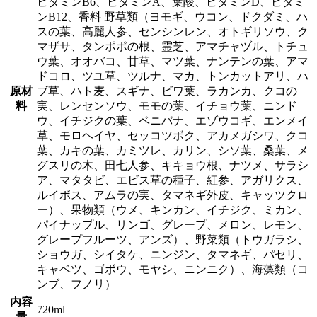
ビタミンB6、ビタミンA、葉酸、ビタミンD、ビタミ
ンB12、香料 野草類（ヨモギ、ウコン、ドクダミ、ハ
スの葉、高麗人参、センシンレン、オトギリソウ、ク
マザサ、タンポポの根、霊芝、アマチャヅル、トチュ
ウ葉、オオバコ、甘草、マツ葉、ナンテンの葉、アマ
ドコロ、ツユ草、ツルナ、マカ、トンカットアリ、ハ
原材
ブ草、ハト麦、スギナ、ビワ葉、ラカンカ、クコの
料
実、レンセンソウ、モモの葉、イチョウ葉、ニンド
ウ、イチジクの葉、ベニバナ、エゾウコギ、エンメイ
草、モロヘイヤ、セッコツボク、アカメガシワ、クコ
葉、カキの葉、カミツレ、カリン、シソ葉、桑葉、メ
グスリの木、田七人参、キキョウ根、ナツメ、サラシ
ア、マタタビ、エビス草の種子、紅参、アガリクス、
ルイボス、アムラの実、タマネギ外皮、キャッツクロ
ー）、果物類（ウメ、キンカン、イチジク、ミカン、
パイナップル、リンゴ、グレープ、メロン、レモン、
グレープフルーツ、アンズ）、野菜類（トウガラシ、
ショウガ、シイタケ、ニンジン、タマネギ、パセリ、
キャベツ、ゴボウ、モヤシ、ニンニク）、海藻類（コ
ンブ、フノリ）
内容
720ml
量