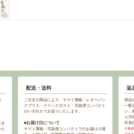
g
あ
た
り)
配送・送料
返
は、
ご注文の商品により、ヤマト運輸・レターパッ
商品
クプラス・クリックポスト・宅急便コンパクト
一配
のいずれかでお送りいたします。
い、
ら3
■お届け日について
社負
だき
いた
ヤマト運輸・宅急便コンパクトでのお届けの場
※食
でき