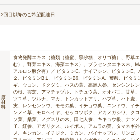
2回目以降のご希望配達日
食物発酵エキス（糖類（糖蜜、黒砂糖、オリゴ糖）、野草エ
む）、野菜エキス、海藻エキス）、プラセンタエキス末、M
アルロン酸含有）／ ビタミンC、ナイアシン、ビタミンE、
２、ビタミンB１、ビタミンB6、ビタミンA、葉酸、ビタミン
ギ、ウコン、ドクダミ、ハスの葉、高麗人参、センシンレン
の根、霊芝、アマチャヅル、トチュウ葉、オオバコ、甘草、
原
ツユ草、ツルナ、マカ、トンカットアリ、ハブ草、ハト麦、
材
実、レンセンソウ、モモの葉、イチョウ葉、ニンドウ、イチ
料
ンメイ草、モロヘイヤ、セッコツボク、アカメガシワ、クコ
ソ葉、桑葉、メグスリの木、田七人参、キキョウ根、ナツメ
子、紅参、アガリクス、ルイボス、アムラの実、タマネギ外
メ、キンカン、イチジク、ミカン、パイナップル、リンゴ、
フルーツ、アンズ）、野菜類（トウガラシ、ショウガ、シイ