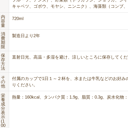
キャベツ、ゴボウ、モヤシ、ニンニク）、海藻類（コンブ、
内
720ml
容
量
消
製造日より2年
費
期
限
保
直射日光、高温・多湿を避け、涼しいところに保存してくだ
存
方
法
そ
付属のカップで1日１～２杯を、水または牛乳などのお好み
の
りください。
他
栄
熱量：160kcal、タンパク質：1.9g、脂質：0.3g、炭水化物：
養
成
分
表
示
(1
00