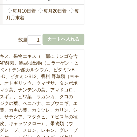
毎月10日着
毎月20日着
毎
月月末着
数量
キス、果物エキス（一部にリンゴを含
AP酵素、鶏冠抽出物（コラーゲン・ヒ
パントテン酸カルシウム、ビタミンB
D、ビタミンB12、香料 野草類（ヨモ
、オトギリソウ、クマザサ、タンポポ
マツ葉、ナンテンの葉、アマドコロ、
スギナ、ビワ葉、ラカンカ、クコの
ジクの葉、ベニバナ、エゾウコギ、エ
葉、カキの葉、カミツレ、カリン、シ
、サラシア、マタタビ、エビス草の種
皮、キャッツクロー）、果物類（ウ
グレープ、メロン、レモン、グレープ
タケ、ニンジン、タマネギ、パセリ、