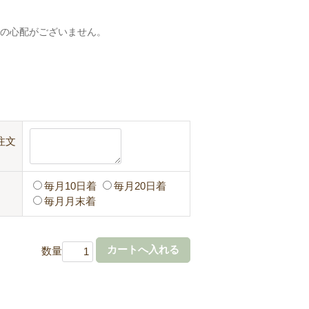
れの心配がございません。
注文
毎月10日着
毎月20日着
毎月月末着
数量