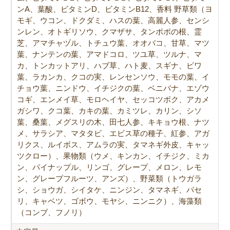
ンA、葉酸、ビタミンD、ビタミンB12、香料 野草類（ヨ
モギ、ウコン、ドクダミ、ハスの葉、高麗人参、センシ
ンレン、オトギリソウ、クマザサ、タンポポの根、霊
芝、アマチャヅル、トチュウ葉、オオバコ、甘草、マツ
葉、ナンテンの葉、アマドコロ、ツユ草、ツルナ、マ
カ、トンカットアリ、ハブ草、ハト麦、スギナ、ビワ
葉、ラカンカ、クコの実、レンセンソウ、モモの葉、イ
チョウ葉、ニンドウ、イチジクの葉、ベニバナ、エゾウ
コギ、エンメイ草、モロヘイヤ、セッコツボク、アカメ
ガシワ、クコ葉、カキの葉、カミツレ、カリン、シソ
葉、桑葉、メグスリの木、田七人参、キキョウ根、ナツ
メ、サラシア、マタタビ、エビス草の種子、紅参、アガ
リクス、ルイボス、アムラの実、タマネギ外皮、キャッ
ツクロー）、果物類（ウメ、キンカン、イチジク、ミカ
ン、パイナップル、リンゴ、グレープ、メロン、レモ
ン、グレープフルーツ、アンズ）、野菜類（トウガラ
シ、ショウガ、シイタケ、ニンジン、タマネギ、パセ
リ、キャベツ、ゴボウ、モヤシ、ニンニク）、海藻類
（コンブ、フノリ）