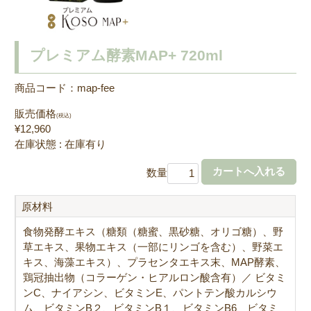
プレミアム酵素MAP+ 720ml
商品コード：map-fee
販売価格
(税込)
¥12,960
在庫状態 : 在庫有り
数量
原材料
食物発酵エキス（糖類（糖蜜、黒砂糖、オリゴ糖）、野
草エキス、果物エキス（一部にリンゴを含む）、野菜エ
キス、海藻エキス）、プラセンタエキス末、MAP酵素、
鶏冠抽出物（コラーゲン・ヒアルロン酸含有）／ ビタミ
ンC、ナイアシン、ビタミンE、パントテン酸カルシウ
ム、ビタミンB２、ビタミンB１、ビタミンB6、ビタミ