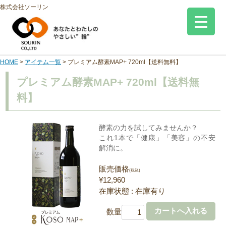
株式会社ソーリン
HOME
>
アイテム一覧
>
プレミアム酵素MAP+ 720ml【送料無料】
プレミアム酵素MAP+ 720ml【送料無
料】
酵素の力を試してみませんか？
これ1本で「健康」「美容」の不安
解消に。
販売価格
(税込)
¥12,960
在庫状態 : 在庫有り
数量