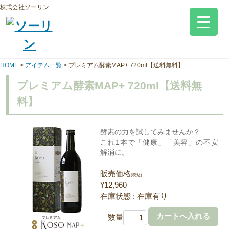
株式会社ソーリン
HOME
>
アイテム一覧
>
プレミアム酵素MAP+ 720ml【送料無料】
プレミアム酵素MAP+ 720ml【送料無
料】
酵素の力を試してみませんか？
これ1本で「健康」「美容」の不安
解消に。
販売価格
(税込)
¥12,960
在庫状態 : 在庫有り
数量