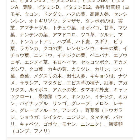
ム、ビタミンB２、ビタミンB１、ビタミンB6、ビタミ
ンA、葉酸、ビタミンD、ビタミンB12、香料 野草類（ヨ
モギ、ウコン、ドクダミ、ハスの葉、高麗人参、センシ
ンレン、オトギリソウ、クマザサ、タンポポの根、霊
芝、アマチャヅル、トチュウ葉、オオバコ、甘草、マツ
葉、ナンテンの葉、アマドコロ、ツユ草、ツルナ、マ
カ、トンカットアリ、ハブ草、ハト麦、スギナ、ビワ
葉、ラカンカ、クコの実、レンセンソウ、モモの葉、イ
チョウ葉、ニンドウ、イチジクの葉、ベニバナ、エゾウ
コギ、エンメイ草、モロヘイヤ、セッコツボク、アカメ
ガシワ、クコ葉、カキの葉、カミツレ、カリン、シソ
葉、桑葉、メグスリの木、田七人参、キキョウ根、ナツ
メ、サラシア、マタタビ、エビス草の種子、紅参、アガ
リクス、ルイボス、アムラの実、タマネギ外皮、キャッ
ツクロー）、果物類（ウメ、キンカン、イチジク、ミカ
ン、パイナップル、リンゴ、グレープ、メロン、レモ
ン、グレープフルーツ、アンズ）、野菜類（トウガラ
シ、ショウガ、シイタケ、ニンジン、タマネギ、パセ
リ、キャベツ、ゴボウ、モヤシ、ニンニク）、海藻類
（コンブ、フノリ）