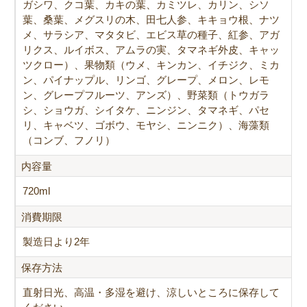
ガシワ、クコ葉、カキの葉、カミツレ、カリン、シソ
葉、桑葉、メグスリの木、田七人参、キキョウ根、ナツ
メ、サラシア、マタタビ、エビス草の種子、紅参、アガ
リクス、ルイボス、アムラの実、タマネギ外皮、キャッ
ツクロー）、果物類（ウメ、キンカン、イチジク、ミカ
ン、パイナップル、リンゴ、グレープ、メロン、レモ
ン、グレープフルーツ、アンズ）、野菜類（トウガラ
シ、ショウガ、シイタケ、ニンジン、タマネギ、パセ
リ、キャベツ、ゴボウ、モヤシ、ニンニク）、海藻類
（コンブ、フノリ）
内容量
720ml
消費期限
製造日より2年
保存方法
直射日光、高温・多湿を避け、涼しいところに保存して