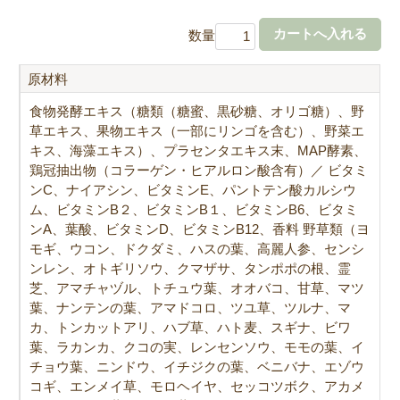
数量
原材料
食物発酵エキス（糖類（糖蜜、黒砂糖、オリゴ糖）、野
草エキス、果物エキス（一部にリンゴを含む）、野菜エ
キス、海藻エキス）、プラセンタエキス末、MAP酵素、
鶏冠抽出物（コラーゲン・ヒアルロン酸含有）／ ビタミ
ンC、ナイアシン、ビタミンE、パントテン酸カルシウ
ム、ビタミンB２、ビタミンB１、ビタミンB6、ビタミ
ンA、葉酸、ビタミンD、ビタミンB12、香料 野草類（ヨ
モギ、ウコン、ドクダミ、ハスの葉、高麗人参、センシ
ンレン、オトギリソウ、クマザサ、タンポポの根、霊
芝、アマチャヅル、トチュウ葉、オオバコ、甘草、マツ
葉、ナンテンの葉、アマドコロ、ツユ草、ツルナ、マ
カ、トンカットアリ、ハブ草、ハト麦、スギナ、ビワ
葉、ラカンカ、クコの実、レンセンソウ、モモの葉、イ
チョウ葉、ニンドウ、イチジクの葉、ベニバナ、エゾウ
コギ、エンメイ草、モロヘイヤ、セッコツボク、アカメ