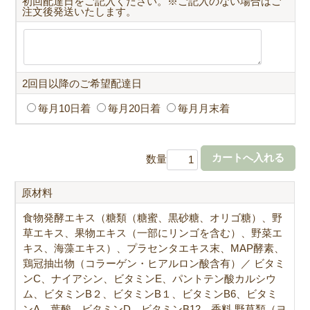
初回配達日をご記入ください。※ご記入のない場合はご
注文後発送いたします。
2回目以降のご希望配達日
毎月10日着
毎月20日着
毎月月末着
数量
原材料
食物発酵エキス（糖類（糖蜜、黒砂糖、オリゴ糖）、野
草エキス、果物エキス（一部にリンゴを含む）、野菜エ
キス、海藻エキス）、プラセンタエキス末、MAP酵素、
鶏冠抽出物（コラーゲン・ヒアルロン酸含有）／ ビタミ
ンC、ナイアシン、ビタミンE、パントテン酸カルシウ
ム、ビタミンB２、ビタミンB１、ビタミンB6、ビタミ
ンA、葉酸、ビタミンD、ビタミンB12、香料 野草類（ヨ