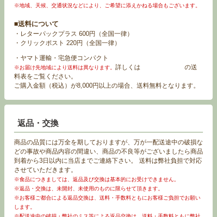
※地域、天候、交通状況などにより、ご希望に添えかねる場合もございます。
■送料について
・レターパックプラス 600円（全国一律）
・クリックポスト 220円（全国一律）
・ヤマト運輸・宅急便コンパクト
詳しくは
お買い物ガイド
の送
※お届け先地域により送料は異なります。
料表をご覧ください。
ご購入金額（税込）が8,000円以上の場合、送料無料となります。
返品・交換
商品の品質には万全を期しておりますが、万が一配送途中の破損な
どの事故や商品内容の間違い、商品の不良等がございましたら商品
到着から3日以内に当店までご連絡下さい。 送料は弊社負担で対応
させていただきます。
※食品につきましては、返品及び交換は基本的にお受けできません。
※返品・交換は、未開封、未使用のものに限らせて頂きます。
※お客様ご都合による返品交換は、送料・手数料ともにお客様ご負担でお願い
します。
※配送途中の破損・弊社のミス等による返品交換は、送料・手数料ともに弊社