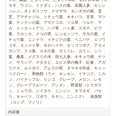
モギ、ウコン、ドクダミ、ハスの葉、高麗人参、センシ
ンレン、オトギリソウ、クマザサ、タンポポの根、霊
芝、アマチャヅル、トチュウ葉、オオバコ、甘草、マツ
葉、ナンテンの葉、アマドコロ、ツユ草、ツルナ、マ
カ、トンカットアリ、ハブ草、ハト麦、スギナ、ビワ
葉、ラカンカ、クコの実、レンセンソウ、モモの葉、イ
チョウ葉、ニンドウ、イチジクの葉、ベニバナ、エゾウ
コギ、エンメイ草、モロヘイヤ、セッコツボク、アカメ
ガシワ、クコ葉、カキの葉、カミツレ、カリン、シソ
葉、桑葉、メグスリの木、田七人参、キキョウ根、ナツ
メ、サラシア、マタタビ、エビス草の種子、紅参、アガ
リクス、ルイボス、アムラの実、タマネギ外皮、キャッ
ツクロー）、果物類（ウメ、キンカン、イチジク、ミカ
ン、パイナップル、リンゴ、グレープ、メロン、レモ
ン、グレープフルーツ、アンズ）、野菜類（トウガラ
シ、ショウガ、シイタケ、ニンジン、タマネギ、パセ
リ、キャベツ、ゴボウ、モヤシ、ニンニク）、海藻類
（コンブ、フノリ）
内容量