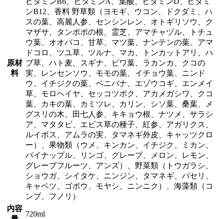
ビタミンB6、ビタミンA、葉酸、ビタミンD、ビタミ
ンB12、香料 野草類（ヨモギ、ウコン、ドクダミ、ハ
スの葉、高麗人参、センシンレン、オトギリソウ、ク
マザサ、タンポポの根、霊芝、アマチャヅル、トチュ
ウ葉、オオバコ、甘草、マツ葉、ナンテンの葉、アマ
ドコロ、ツユ草、ツルナ、マカ、トンカットアリ、ハ
原材
ブ草、ハト麦、スギナ、ビワ葉、ラカンカ、クコの
料
実、レンセンソウ、モモの葉、イチョウ葉、ニンド
ウ、イチジクの葉、ベニバナ、エゾウコギ、エンメイ
草、モロヘイヤ、セッコツボク、アカメガシワ、クコ
葉、カキの葉、カミツレ、カリン、シソ葉、桑葉、メ
グスリの木、田七人参、キキョウ根、ナツメ、サラシ
ア、マタタビ、エビス草の種子、紅参、アガリクス、
ルイボス、アムラの実、タマネギ外皮、キャッツクロ
ー）、果物類（ウメ、キンカン、イチジク、ミカン、
パイナップル、リンゴ、グレープ、メロン、レモン、
グレープフルーツ、アンズ）、野菜類（トウガラシ、
ショウガ、シイタケ、ニンジン、タマネギ、パセリ、
キャベツ、ゴボウ、モヤシ、ニンニク）、海藻類（コ
ンブ、フノリ）
内容
720ml
量