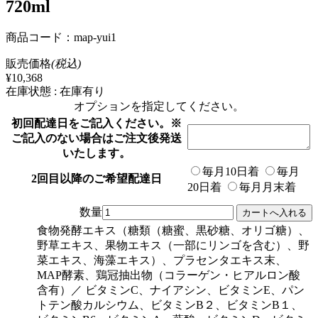
720ml
商品コード：map-yui1
販売価格
(税込)
¥10,368
在庫状態 : 在庫有り
オプションを指定してください。
初回配達日をご記入ください。※
ご記入のない場合はご注文後発送
いたします。
毎月10日着
毎月
2回目以降のご希望配達日
20日着
毎月月末着
数量
食物発酵エキス（糖類（糖蜜、黒砂糖、オリゴ糖）、
野草エキス、果物エキス（一部にリンゴを含む）、野
菜エキス、海藻エキス）、プラセンタエキス末、
MAP酵素、鶏冠抽出物（コラーゲン・ヒアルロン酸
含有）／ ビタミンC、ナイアシン、ビタミンE、パン
トテン酸カルシウム、ビタミンB２、ビタミンB１、