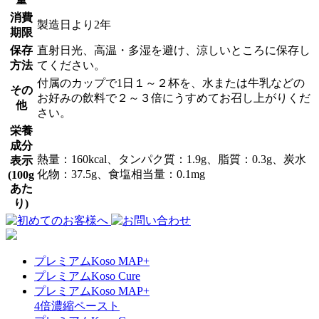
消費
製造日より2年
期限
保存
直射日光、高温・多湿を避け、涼しいところに保存し
方法
てください。
付属のカップで1日１～２杯を、水または牛乳などの
その
お好みの飲料で２～３倍にうすめてお召し上がりくだ
他
さい。
栄養
成分
熱量：160kcal、タンパク質：1.9g、脂質：0.3g、炭水
表示
化物：37.5g、食塩相当量：0.1mg
(100g
あた
り)
プレミアムKoso MAP+
プレミアムKoso Cure
プレミアムKoso MAP+
4倍濃縮ペースト