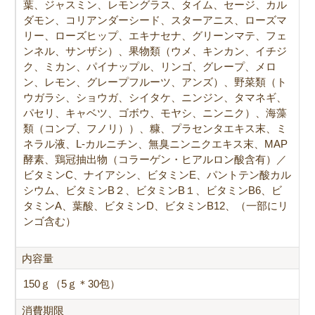
葉、ジャスミン、レモングラス、タイム、セージ、カル
ダモン、コリアンダーシード、スターアニス、ローズマ
リー、ローズヒップ、エキナセナ、グリーンマテ、フェ
ンネル、サンザシ）、果物類（ウメ、キンカン、イチジ
ク、ミカン、パイナップル、リンゴ、グレープ、メロ
ン、レモン、グレープフルーツ、アンズ）、野菜類（ト
ウガラシ、ショウガ、シイタケ、ニンジン、タマネギ、
パセリ、キャベツ、ゴボウ、モヤシ、ニンニク）、海藻
類（コンブ、フノリ））、糠、プラセンタエキス末、ミ
ネラル液、L-カルニチン、無臭ニンニクエキス末、MAP
酵素、鶏冠抽出物（コラーゲン・ヒアルロン酸含有）／
ビタミンC、ナイアシン、ビタミンE、パントテン酸カル
シウム、ビタミンB２、ビタミンB１、ビタミンB6、ビ
タミンA、葉酸、ビタミンD、ビタミンB12、（一部にリ
ンゴ含む）
内容量
150ｇ（5ｇ＊30包）
消費期限