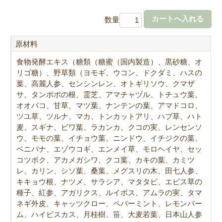
数量
原材料
食物発酵エキス（糖類（糖蜜（国内製造）、黒砂糖、オ
リゴ糖）、野草類（ヨモギ、ウコン、ドクダミ、ハスの
葉、高麗人参、センシンレン、オトギリソウ、クマザ
サ、タンポポの根、霊芝、アマチャヅル、トチュウ葉、
オオバコ、甘草、マツ葉、ナンテンの葉、アマドコロ、
ツユ草、ツルナ、マカ、トンカットアリ、ハブ草、ハト
麦、スギナ、ビワ葉、ラカンカ、クコの実、レンセンソ
ウ、モモの葉、イチョウ葉、ニンドウ、イチジクの葉、
ベニバナ、エゾウコギ、エンメイ草、モロヘイヤ、セッ
コツボク、アカメガシワ、クコ葉、カキの葉、カミツ
レ、カリン、シソ葉、桑葉、メグスリの木、田七人参、
キキョウ根、ナツメ、サラシア、マタタビ、エビス草の
種子、紅参、アガリクス、ルイボス、アムラの実、タマ
ネギ外皮、キャッツクロー、ペパーミント、レモンバー
ム、ハイビスカス、月桂樹、笹、大麦若葉、日本山人参