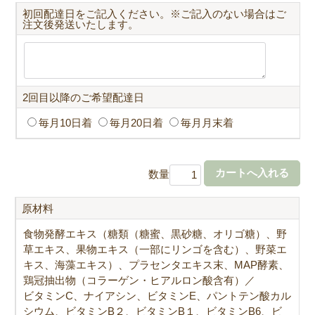
初回配達日をご記入ください。※ご記入のない場合はご
注文後発送いたします。
2回目以降のご希望配達日
毎月10日着
毎月20日着
毎月月末着
数量
原材料
食物発酵エキス（糖類（糖蜜、黒砂糖、オリゴ糖）、野
草エキス、果物エキス（一部にリンゴを含む）、野菜エ
キス、海藻エキス）、プラセンタエキス末、MAP酵素、
鶏冠抽出物（コラーゲン・ヒアルロン酸含有）／
ビタミンC、ナイアシン、ビタミンE、パントテン酸カル
シウム、ビタミンB２、ビタミンB１、ビタミンB6、ビ