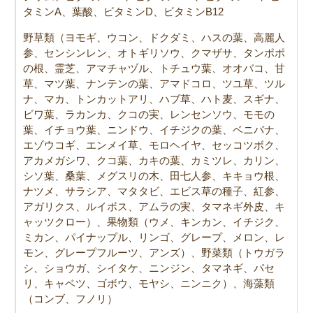
タミンA、葉酸、ビタミンD、ビタミンB12
野草類（ヨモギ、ウコン、ドクダミ、ハスの葉、高麗人
参、センシンレン、オトギリソウ、クマザサ、タンポポ
の根、霊芝、アマチャヅル、トチュウ葉、オオバコ、甘
草、マツ葉、ナンテンの葉、アマドコロ、ツユ草、ツル
ナ、マカ、トンカットアリ、ハブ草、ハト麦、スギナ、
ビワ葉、ラカンカ、クコの実、レンセンソウ、モモの
葉、イチョウ葉、ニンドウ、イチジクの葉、ベニバナ、
エゾウコギ、エンメイ草、モロヘイヤ、セッコツボク、
アカメガシワ、クコ葉、カキの葉、カミツレ、カリン、
シソ葉、桑葉、メグスリの木、田七人参、キキョウ根、
ナツメ、サラシア、マタタビ、エビス草の種子、紅参、
アガリクス、ルイボス、アムラの実、タマネギ外皮、キ
ャッツクロー）、果物類（ウメ、キンカン、イチジク、
ミカン、パイナップル、リンゴ、グレープ、メロン、レ
モン、グレープフルーツ、アンズ）、野菜類（トウガラ
シ、ショウガ、シイタケ、ニンジン、タマネギ、パセ
リ、キャベツ、ゴボウ、モヤシ、ニンニク）、海藻類
（コンブ、フノリ）