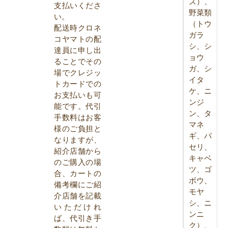
ズ）、
支払いくださ
野菜類
い。
（トウ
配送時クロネ
ガラ
コヤマトの配
シ、シ
達員に申し出
ョウ
ることでその
ガ、シ
場でクレジッ
イタ
トカードでの
ケ、ニ
お支払いも可
ンジ
能です。代引
ン、タ
手数料はお客
マネ
様のご負担と
ギ、パ
なりますが、
セリ、
紹介店舗から
キャベ
のご購入の場
ツ、ゴ
合、カートの
ボウ、
備考欄にご紹
モヤ
介店舗を記載
シ、ニ
いただけれ
ンニ
ば、代引き手
ク）、