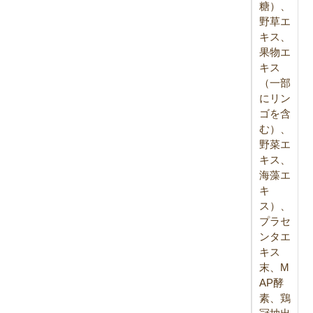
糖）、
野草エ
キス、
果物エ
キス
（一部
にリン
ゴを含
む）、
野菜エ
キス、
海藻エ
キ
ス）、
プラセ
ンタエ
キス
末、M
AP酵
素、鶏