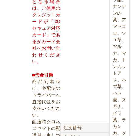
となる場合
ナンテ
は、ご使用の
ンの
クレジットカ
葉、ア
ードが「3D
マドコ
セキュア対応
ロ、ツ
カード」であ
ユ草、
るかカード会
ツル
社へお問い合
ナ、マ
わせくださ
カ、ト
い。
ンカッ
トア
■代金引換
リ、ハ
商品到着時
ブ草、
に、宅配便の
ハト
ドライバーへ
麦、ス
直接代金をお
ギナ、
支払いくださ
ビワ
い。
葉、ラ
配送時クロネ
カン
注文番号
コヤマトの配
カ、ク
達員に申し出