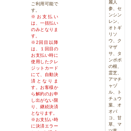
麗人
ご利用可能で
参、セ
す。
ンシン
※お支払い
レン、
は、一括払い
オトギ
のみとなりま
リソ
す。
ウ、ク
※2回目以降
マザ
は、１回目の
サ、タ
お支払い時に
ンポポ
使用したクレ
の根、
ジットカード
霊芝、
にて、自動決
アマチ
済となりま
ャヅ
す。お客様か
ル、ト
ら解約のお申
チュウ
し出がない限
葉、オ
り、継続決済
オバ
となります。
コ、甘
※お支払い時
草、マ
に決済エラー
ツ葉、