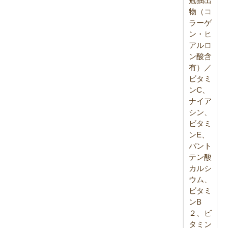
冠抽出
物（コ
ラーゲ
ン・ヒ
アルロ
ン酸含
有）／
ビタミ
ンC、
ナイア
シン、
ビタミ
ンE、
パント
テン酸
カルシ
ウム、
ビタミ
ンB
２、ビ
タミン