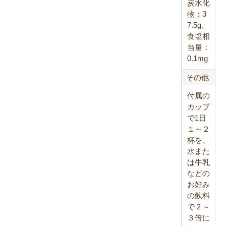
炭水化
物：3
7.5g、
食塩相
当量：
0.1mg
その他
付属の
カップ
で1日
１～２
杯を、
水また
は牛乳
などの
お好み
の飲料
で２～
３倍に