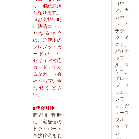
（ウ
り、継続決済
メ、キ
となります。
ンカ
※お支払い時
ン、イ
に決済エラー
チジ
となる場合
ク、ミ
は、ご使用の
カン、
クレジットカ
パイナ
ードが「3D
ップ
セキュア対応
ル、リ
カード」であ
ンゴ、
るかカード会
グレー
社へお問い合
プ、メ
わせくださ
ロン、
い。
レモ
ン、グ
■代金引換
レープ
商品到着時
フルー
に、宅配便の
ツ、ア
ドライバーへ
ン
直接代金をお