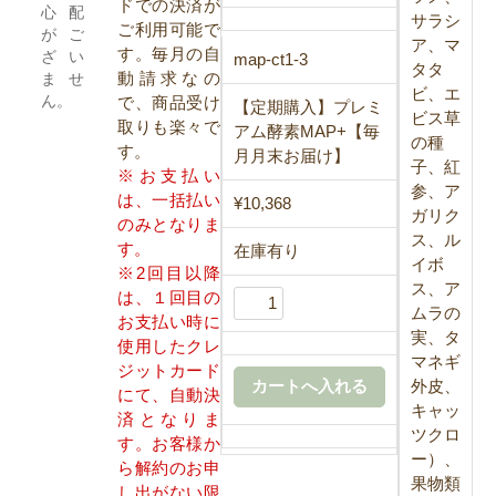
ドでの決済が
心配
サラシ
ご利用可能で
がご
ア、マ
す。毎月の自
ざい
map-ct1-3
タタ
動請求なの
ませ
ビ、エ
ん。
で、商品受け
【定期購入】プレミ
ビス草
取りも楽々で
アム酵素MAP+【毎
の種
す。
月月末お届け】
子、紅
※お支払い
参、ア
は、一括払い
¥10,368
ガリク
のみとなりま
ス、ル
す。
在庫有り
イボ
※2回目以降
ス、ア
は、１回目の
ムラの
お支払い時に
実、タ
使用したクレ
マネギ
ジットカード
外皮、
にて、自動決
キャッ
済となりま
ツクロ
す。お客様か
ー）、
ら解約のお申
果物類
し出がない限