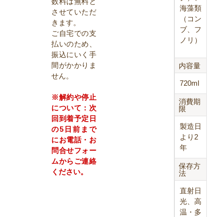
数料は無料と
海藻類
させていただ
（コン
きます。
ブ、フ
ご自宅での支
ノリ）
払いのため、
振込にいく手
間がかかりま
内容量
せん。
720ml
※解約や停止
消費期
について：次
限
回到着予定日
製造日
の5日前まで
より2
にお電話・お
年
問合せフォー
ムからご連絡
保存方
ください。
法
直射日
光、高
温・多