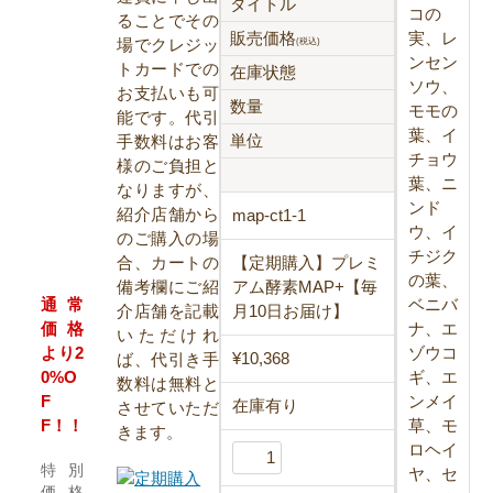
タイトル
コの
ることでその
販売価格
実、レ
場でクレジッ
(税込)
ンセン
トカードでの
在庫状態
ソウ、
お支払いも可
数量
モモの
能です。代引
葉、イ
単位
手数料はお客
チョウ
様のご負担と
葉、ニ
なりますが、
ンド
紹介店舗から
map-ct1-1
ウ、イ
のご購入の場
チジク
合、カートの
【定期購入】プレミ
の葉、
備考欄にご紹
アム酵素MAP+【毎
ベニバ
通常
介店舗を記載
月10日お届け】
ナ、エ
価格
いただけれ
ゾウコ
より2
¥10,368
ば、代引き手
ギ、エ
0%O
数料は無料と
ンメイ
F
在庫有り
させていただ
草、モ
F！！
きます。
ロヘイ
特別
ヤ、セ
価格