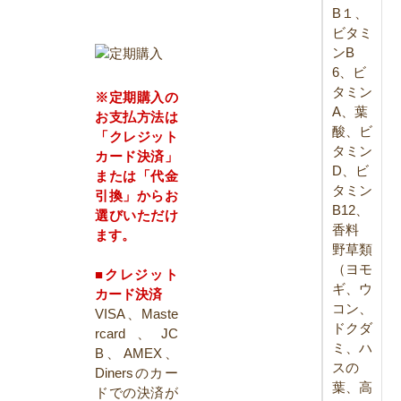
B１、
ビタミ
ンB
6、ビ
タミン
※定期購入の
A、葉
お支払方法は
酸、ビ
「クレジット
タミン
カード決済」
D、ビ
または「代金
タミン
引換」からお
B12、
選びいただけ
香料
ます。
野草類
（ヨモ
■クレジット
ギ、ウ
カード決済
コン、
VISA、Maste
ドクダ
rcard、JC
ミ、ハ
B、AMEX、
スの
Dinersのカー
葉、高
ドでの決済が