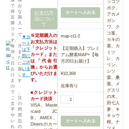
ッコツ
でお
ボク、
得な
お支払方
アカメ
定期
法につい
ガシ
購入
て
ワ、ク
コー
コ葉、
スで
※定期購入の
map-ct1-2
▼カ
カキの
す。
お支払方法は
ート
葉、カ
毎月
「クレジット
【定期購入】プレミ
は下
決ま
ミツ
カード」また
アム酵素MAP+【毎
部に
った
レ、カ
は「代金引
月20日お届け】
ござ
日に
リン、
換」からお選
いま
お届
シソ
びいただけま
¥10,368
す。
けし
葉、桑
す。
ます
葉、メ
在庫有り
の
グスリ
で、
■クレジット
の木、
ご注
カード決済
田七人
文の
VISA、Maste
参、キ
手間
rcard、JC
や買
キョウ
B、AMEX、
い忘
根、ナ
Dinersのカー
れの
ツメ、