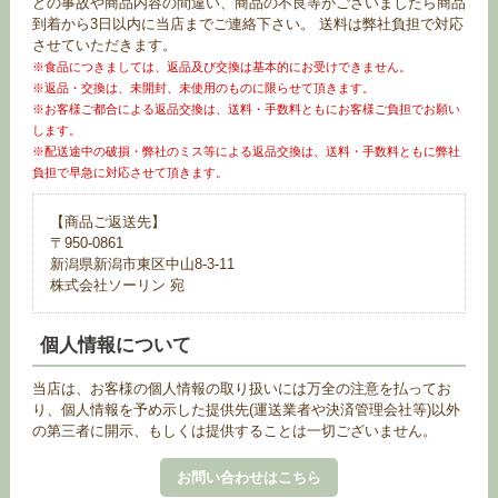
どの事故や商品内容の間違い、商品の不良等がございましたら商品
到着から3日以内に当店までご連絡下さい。 送料は弊社負担で対応
させていただきます。
※食品につきましては、返品及び交換は基本的にお受けできません。
※返品・交換は、未開封、未使用のものに限らせて頂きます。
※お客様ご都合による返品交換は、送料・手数料ともにお客様ご負担でお願い
します。
※配送途中の破損・弊社のミス等による返品交換は、送料・手数料ともに弊社
負担で早急に対応させて頂きます。
【商品ご返送先】
〒950-0861
新潟県新潟市東区中山8-3-11
株式会社ソーリン 宛
個人情報について
当店は、お客様の個人情報の取り扱いには万全の注意を払ってお
り、個人情報を予め示した提供先(運送業者や決済管理会社等)以外
の第三者に開示、もしくは提供することは一切ございません。
お問い合わせはこちら