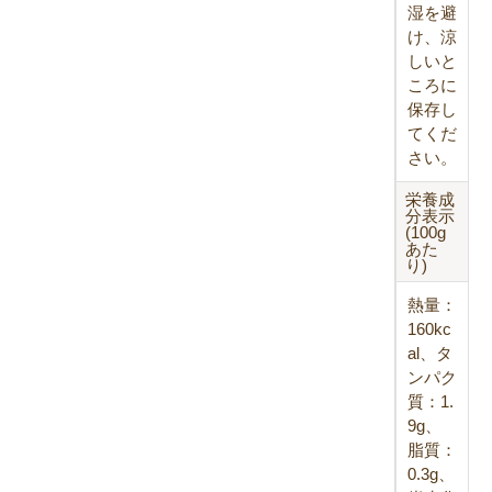
湿を避
け、涼
しいと
ころに
保存し
てくだ
さい。
栄養成
分表示
(100g
あた
り)
熱量：
160kc
al、タ
ンパク
質：1.
9g、
脂質：
0.3g、