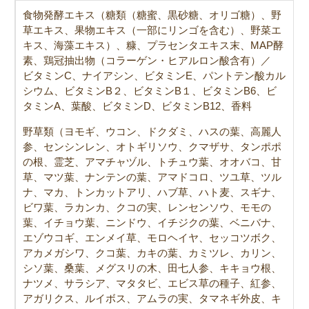
食物発酵エキス（糖類（糖蜜、黒砂糖、オリゴ糖）、野
草エキス、果物エキス（一部にリンゴを含む）、野菜エ
キス、海藻エキス）、糠、プラセンタエキス末、MAP酵
素、鶏冠抽出物（コラーゲン・ヒアルロン酸含有）／
ビタミンC、ナイアシン、ビタミンE、パントテン酸カル
シウム、ビタミンB２、ビタミンB１、ビタミンB6、ビ
タミンA、葉酸、ビタミンD、ビタミンB12、香料
野草類（ヨモギ、ウコン、ドクダミ、ハスの葉、高麗人
参、センシンレン、オトギリソウ、クマザサ、タンポポ
の根、霊芝、アマチャヅル、トチュウ葉、オオバコ、甘
草、マツ葉、ナンテンの葉、アマドコロ、ツユ草、ツル
ナ、マカ、トンカットアリ、ハブ草、ハト麦、スギナ、
ビワ葉、ラカンカ、クコの実、レンセンソウ、モモの
葉、イチョウ葉、ニンドウ、イチジクの葉、ベニバナ、
エゾウコギ、エンメイ草、モロヘイヤ、セッコツボク、
アカメガシワ、クコ葉、カキの葉、カミツレ、カリン、
シソ葉、桑葉、メグスリの木、田七人参、キキョウ根、
ナツメ、サラシア、マタタビ、エビス草の種子、紅参、
アガリクス、ルイボス、アムラの実、タマネギ外皮、キ