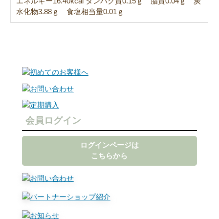
エネルギー16.40kcal タンパク質0.15ｇ 脂質0.04ｇ 炭
水化物3.88ｇ 食塩相当量0.01ｇ
会員ログイン
ログインページは
こちらから