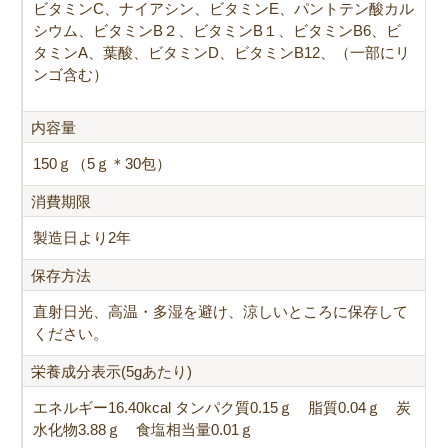
ビタミンC、ナイアシン、ビタミンE、パントテン酸カル
シウム、ビタミンB２、ビタミンB１、ビタミンB6、ビ
タミンA、葉酸、ビタミンD、ビタミンB12、（一部にリ
ンゴ含む）
内容量
150ｇ（5ｇ＊30包）
消費期限
製造日より2年
保存方法
直射日光、高温・多湿を避け、涼しいところに保存して
ください。
栄養成分表示(5gあたり)
エネルギー16.40kcal タンパク質0.15ｇ 脂質0.04ｇ 炭
水化物3.88ｇ 食塩相当量0.01ｇ