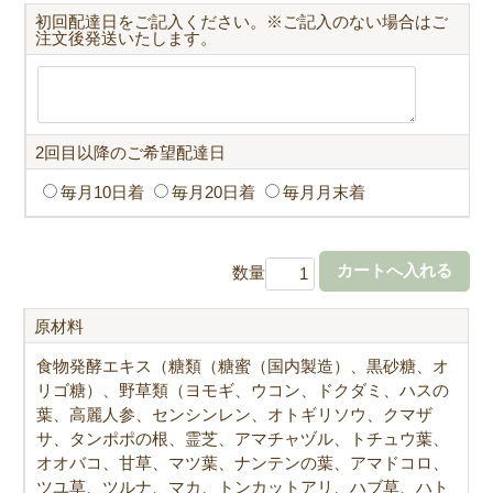
初回配達日をご記入ください。※ご記入のない場合はご
注文後発送いたします。
2回目以降のご希望配達日
毎月10日着
毎月20日着
毎月月末着
数量
原材料
食物発酵エキス（糖類（糖蜜（国内製造）、黒砂糖、オ
リゴ糖）、野草類（ヨモギ、ウコン、ドクダミ、ハスの
葉、高麗人参、センシンレン、オトギリソウ、クマザ
サ、タンポポの根、霊芝、アマチャヅル、トチュウ葉、
オオバコ、甘草、マツ葉、ナンテンの葉、アマドコロ、
ツユ草、ツルナ、マカ、トンカットアリ、ハブ草、ハト