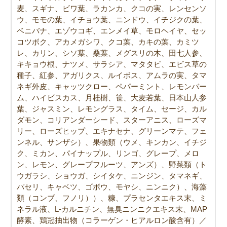
麦、スギナ、ビワ葉、ラカンカ、クコの実、レンセンソ
ウ、モモの葉、イチョウ葉、ニンドウ、イチジクの葉、
ベニバナ、エゾウコギ、エンメイ草、モロヘイヤ、セッ
コツボク、アカメガシワ、クコ葉、カキの葉、カミツ
レ、カリン、シソ葉、桑葉、メグスリの木、田七人参、
キキョウ根、ナツメ、サラシア、マタタビ、エビス草の
種子、紅参、アガリクス、ルイボス、アムラの実、タマ
ネギ外皮、キャッツクロー、ペパーミント、レモンバー
ム、ハイビスカス、月桂樹、笹、大麦若葉、日本山人参
葉、ジャスミン、レモングラス、タイム、セージ、カル
ダモン、コリアンダーシード、スターアニス、ローズマ
リー、ローズヒップ、エキナセナ、グリーンマテ、フェ
ンネル、サンザシ）、果物類（ウメ、キンカン、イチジ
ク、ミカン、パイナップル、リンゴ、グレープ、メロ
ン、レモン、グレープフルーツ、アンズ）、野菜類（ト
ウガラシ、ショウガ、シイタケ、ニンジン、タマネギ、
パセリ、キャベツ、ゴボウ、モヤシ、ニンニク）、海藻
類（コンブ、フノリ））、糠、プラセンタエキス末、ミ
ネラル液、L-カルニチン、無臭ニンニクエキス末、MAP
酵素、鶏冠抽出物（コラーゲン・ヒアルロン酸含有）／