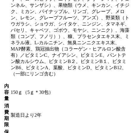
ンネル、サンザシ）、果物類（ウメ、キンカン、イチジ
ク、ミカン、パイナップル、リンゴ、グレープ、メロ
ン、レモン、グレープフルーツ、アンズ）、野菜類（ト
ウガラシ、ショウガ、シイタケ、ニンジン、タマネギ、
パセリ、キャベツ、ゴボウ、モヤシ、ニンニク）、海藻
類（コンブ、フノリ））、糠、プラセンタエキス末、ミ
ネラル液、L-カルニチン、無臭ニンニクエキス末、
MAP酵素、鶏冠抽出物（コラーゲン・ヒアルロン酸含
有）／ビタミンC、ナイアシン、ビタミンE、パントテ
ン酸カルシウム、ビタミンB２、ビタミンB１、ビタミ
ンB6、ビタミンA、葉酸、ビタミンD、ビタミンB12、
（一部にリンゴ含む）
内
容
150ｇ（5ｇ＊30包）
量
消
費
製造日より2年
期
限
保