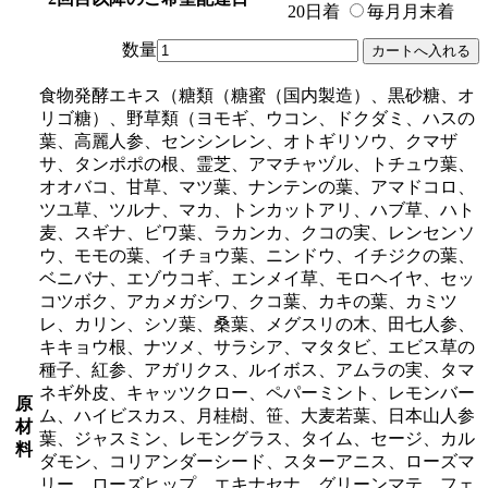
20日着
毎月月末着
数量
食物発酵エキス（糖類（糖蜜（国内製造）、黒砂糖、オ
リゴ糖）、野草類（ヨモギ、ウコン、ドクダミ、ハスの
葉、高麗人参、センシンレン、オトギリソウ、クマザ
サ、タンポポの根、霊芝、アマチャヅル、トチュウ葉、
オオバコ、甘草、マツ葉、ナンテンの葉、アマドコロ、
ツユ草、ツルナ、マカ、トンカットアリ、ハブ草、ハト
麦、スギナ、ビワ葉、ラカンカ、クコの実、レンセンソ
ウ、モモの葉、イチョウ葉、ニンドウ、イチジクの葉、
ベニバナ、エゾウコギ、エンメイ草、モロヘイヤ、セッ
コツボク、アカメガシワ、クコ葉、カキの葉、カミツ
レ、カリン、シソ葉、桑葉、メグスリの木、田七人参、
キキョウ根、ナツメ、サラシア、マタタビ、エビス草の
種子、紅参、アガリクス、ルイボス、アムラの実、タマ
ネギ外皮、キャッツクロー、ペパーミント、レモンバー
原
ム、ハイビスカス、月桂樹、笹、大麦若葉、日本山人参
材
葉、ジャスミン、レモングラス、タイム、セージ、カル
料
ダモン、コリアンダーシード、スターアニス、ローズマ
リー、ローズヒップ、エキナセナ、グリーンマテ、フェ