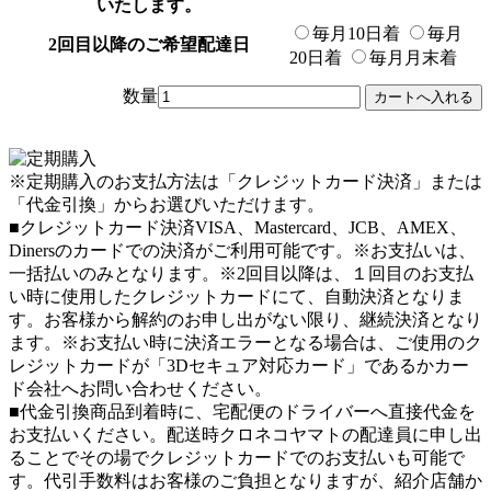
いたします。
毎月10日着
毎月
2回目以降のご希望配達日
20日着
毎月月末着
数量
※定期購入のお支払方法は「クレジットカード決済」または
「代金引換」からお選びいただけます。
■クレジットカード決済
VISA、Mastercard、JCB、AMEX、
Dinersのカードでの決済がご利用可能です。
※お支払いは、
一括払いのみとなります。※2回目以降は、１回目のお支払
い時に使用したクレジットカードにて、自動決済となりま
す。お客様から解約のお申し出がない限り、継続決済となり
ます。※お支払い時に決済エラーとなる場合は、ご使用のク
レジットカードが「3Dセキュア対応カード」であるかカー
ド会社へお問い合わせください。
■代金引換
商品到着時に、宅配便のドライバーへ直接代金を
お支払いください。配送時クロネコヤマトの配達員に申し出
ることでその場でクレジットカードでのお支払いも可能で
す。代引手数料はお客様のご負担となりますが、紹介店舗か