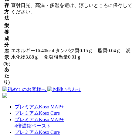
存
直射日光、高温・多湿を避け、涼しいところに保存して
方
ください。
法
栄
養
成
分
エネルギー16.40kcal タンパク質0.15ｇ 脂質0.04ｇ 炭
表
水化物3.88ｇ 食塩相当量0.01ｇ
示
(5g
あ
た
り)
プレミアムKoso MAP+
プレミアムKoso Cure
プレミアムKoso MAP+
4倍濃縮ペースト
プレミアムKoso Cure