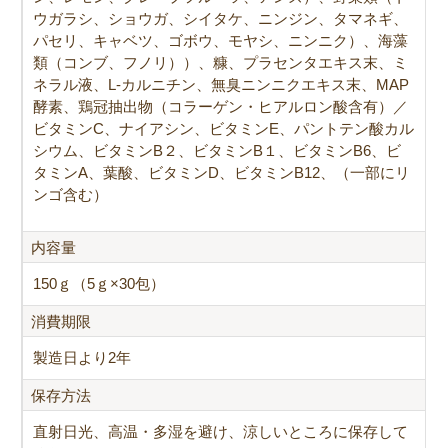
ウガラシ、ショウガ、シイタケ、ニンジン、タマネギ、
パセリ、キャベツ、ゴボウ、モヤシ、ニンニク）、海藻
類（コンブ、フノリ））、糠、プラセンタエキス末、ミ
ネラル液、L-カルニチン、無臭ニンニクエキス末、MAP
酵素、鶏冠抽出物（コラーゲン・ヒアルロン酸含有）／
ビタミンC、ナイアシン、ビタミンE、パントテン酸カル
シウム、ビタミンB２、ビタミンB１、ビタミンB6、ビ
タミンA、葉酸、ビタミンD、ビタミンB12、（一部にリ
ンゴ含む）
内容量
150ｇ（5ｇ×30包）
消費期限
製造日より2年
保存方法
直射日光、高温・多湿を避け、涼しいところに保存して