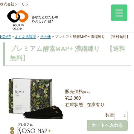
株式会社ソーリン
HOME
>
よくある質問
>
その他
>
プレミアム酵素MAP+ 濃縮練り 【送料無料】
プレミアム酵素MAP+ 濃縮練り 【送料
無料】
販売価格
(税込)
¥12,960
在庫状態 : 在庫有り
数量