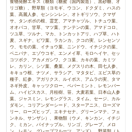
食物発酵エキス（糖類（糖蜜（国内製造）、黒砂糖、オ
リゴ糖）、野草類（ヨモギ、ウコン、ドクダミ、ハスの
葉、高麗人参、センシンレン、オトギリソウ、クマザ
サ、タンポポの根、霊芝、アマチャヅル、トチュウ葉、
オオバコ、甘草、マツ葉、ナンテンの葉、アマドコロ、
ツユ草、ツルナ、マカ、トンカットアリ、ハブ草、ハト
麦、スギナ、ビワ葉、ラカンカ、クコの実、レンセンソ
ウ、モモの葉、イチョウ葉、ニンドウ、イチジクの葉、
ベニバナ、エゾウコギ、エンメイ草、モロヘイヤ、セッ
コツボク、アカメガシワ、クコ葉、カキの葉、カミツ
レ、カリン、シソ葉、桑葉、メグスリの木、田七人参、
キキョウ根、ナツメ、サラシア、マタタビ、エビス草の
種子、紅参、アガリクス、ルイボス、アムラの実、タマ
ネギ外皮、キャッツクロー、ペパーミント、レモンバー
ム、ハイビスカス、月桂樹、笹、大麦若葉、日本山人参
葉、ジャスミン、レモングラス、タイム、セージ、カル
ダモン、コリアンダーシード、スターアニス、ローズマ
リー、ローズヒップ、エキナセナ、グリーンマテ、フェ
ンネル、サンザシ）、果物類（ウメ、キンカン、イチジ
ク、ミカン、パイナップル、リンゴ、グレープ、メロ
ン、レモン、グレープフルーツ、アンズ）、野菜類（ト