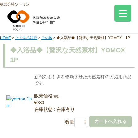
株式会社ソーリン
HOME
>
よくある質問
>
その他
>
◆入浴品◆【贅沢な天然素材】YOMOX 1P
◆入浴品◆【贅沢な天然素材】YOMOX
1P
新潟のよもぎを乾燥させた天然素材の入浴用商品
です。
販売価格
(税込)
¥330
在庫状態 : 在庫有り
数量