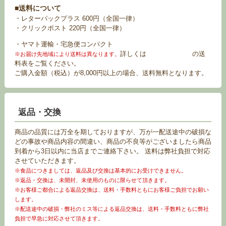
■送料について
・レターパックプラス 600円（全国一律）
・クリックポスト 220円（全国一律）
・ヤマト運輸・宅急便コンパクト
詳しくは
お買い物ガイド
の送
※お届け先地域により送料は異なります。
料表をご覧ください。
ご購入金額（税込）が8,000円以上の場合、送料無料となります。
返品・交換
商品の品質には万全を期しておりますが、万が一配送途中の破損な
どの事故や商品内容の間違い、商品の不良等がございましたら商品
到着から3日以内に当店までご連絡下さい。 送料は弊社負担で対応
させていただきます。
※食品につきましては、返品及び交換は基本的にお受けできません。
※返品・交換は、未開封、未使用のものに限らせて頂きます。
※お客様ご都合による返品交換は、送料・手数料ともにお客様ご負担でお願い
します。
※配送途中の破損・弊社のミス等による返品交換は、送料・手数料ともに弊社
負担で早急に対応させて頂きます。