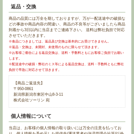
返品・交換
商品の品質には万全を期しておりますが、万が一配送途中の破損な
どの事故や商品内容の間違い、商品の不良等がございましたら商品
到着から3日以内に当店までご連絡下さい。 送料は弊社負担で対応
させていただきます。
※食品につきましては、返品及び交換は基本的にお受けできません。
※返品・交換は、未開封、未使用のものに限らせて頂きます。
※お客様ご都合による返品交換は、送料・手数料ともにお客様ご負担でお願い
します。
※配送途中の破損・弊社のミス等による返品交換は、送料・手数料ともに弊社
負担で早急に対応させて頂きます。
【商品ご返送先】
〒950-0861
新潟県新潟市東区中山8-3-11
株式会社ソーリン 宛
個人情報について
当店は、お客様の個人情報の取り扱いには万全の注意を払ってお
り、個人情報を予め示した提供先(運送業者や決済管理会社等)以外